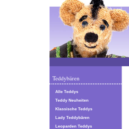
Teddybären
Alle Teddys
Teddy Neuheiten
Klassische Teddys
Lady Teddybären
Leoparden Teddys