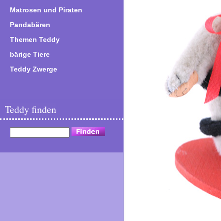
Matrosen und Piraten
Pandabären
Themen Teddy
bärige Tiere
Teddy Zwerge
Teddy finden