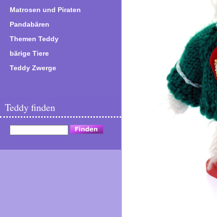
Matrosen und Piraten
Pandabären
Themen Teddy
bärige Tiere
Teddy Zwerge
Teddy finden