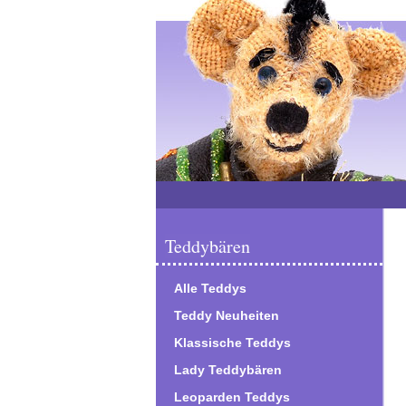
Teddybären
Alle Teddys
Teddy Neuheiten
Klassische Teddys
Lady Teddybären
Leoparden Teddys