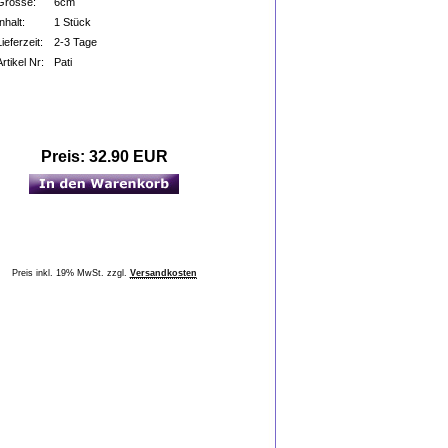
Grösse:
6cm
Inhalt:
1 Stück
Lieferzeit:
2-3 Tage
Artikel Nr:
Pati
Preis:
32.90 EUR
Preis inkl. 19% MwSt. zzgl.
Versandkosten