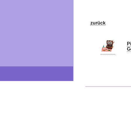
zurück
P
G