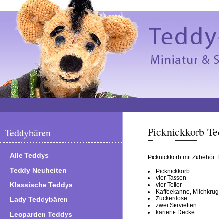
Picknickkorb T
Teddybären
Alle Teddys
Picknickkorb mit Zubehör. 
Teddy Neuheiten
Picknickkorb
vier Tassen
Klassische Teddys
vier Teller
Kaffeekanne, Milchkrug
Zuckerdose
Lady Teddybären
zwei Servietten
karierte Decke
Leoparden Teddys