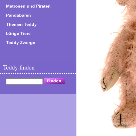
Matrosen und Piraten
Pandabären
Themen Teddy
bärige Tiere
Teddy Zwerge
Teddy finden