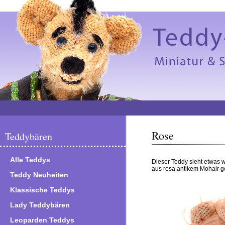
Rose
Teddybären
Alle Teddys
Dieser Teddy sieht etwas 
aus rosa antikem Mohair ge
Teddy Neuheiten
Klassische Teddys
Lady Teddybären
Leoparden Teddys