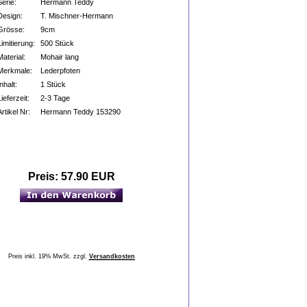
Serie:
Hermann Teddy
Design:
T. Mischner-Hermann
Grösse:
9cm
Limitierung:
500 Stück
Material:
Mohair lang
Merkmale:
Lederpfoten
Inhalt:
1 Stück
Lieferzeit:
2-3 Tage
Artikel Nr:
Hermann Teddy 153290
Preis:
57.90 EUR
Preis inkl. 19% MwSt. zzgl.
Versandkosten