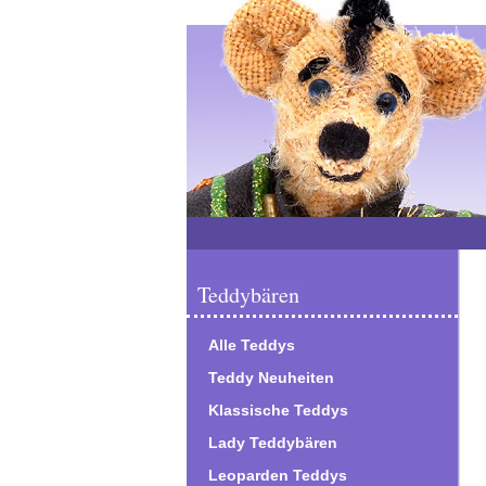
Teddybären
Alle Teddys
Teddy Neuheiten
Klassische Teddys
Lady Teddybären
Leoparden Teddys