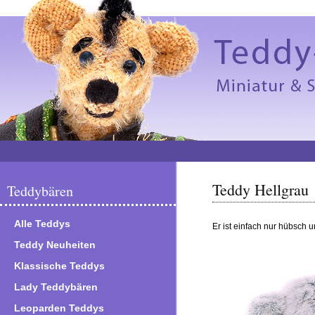
Teddy Hellgrau
Teddybären
Alle Teddys
Er ist einfach nur hübsch 
Teddy Neuheiten
Klassische Teddys
Lady Teddybären
Leoparden Teddys