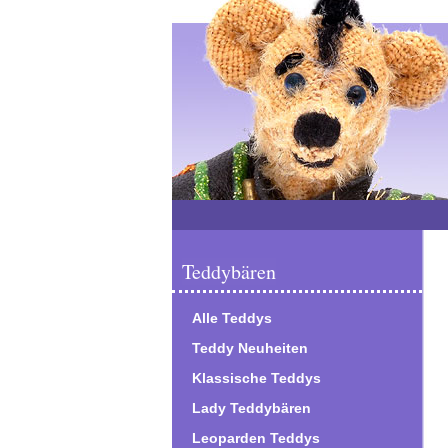
Teddybären
Alle Teddys
Teddy Neuheiten
Klassische Teddys
Lady Teddybären
Leoparden Teddys