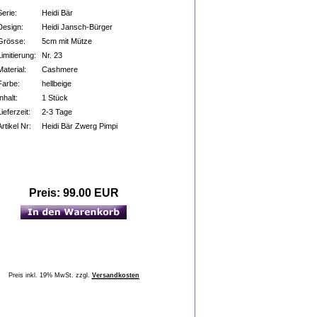
Serie:
Heidi Bär
Design:
Heidi Jansch-Bürger
Grösse:
5cm mit Mütze
Limitierung:
Nr. 23
Material:
Cashmere
Farbe:
hellbeige
Inhalt:
1 Stück
Lieferzeit:
2-3 Tage
Artikel Nr:
Heidi Bär Zwerg Pimpi
Preis:
99.00 EUR
Preis inkl. 19% MwSt. zzgl.
Versandkosten