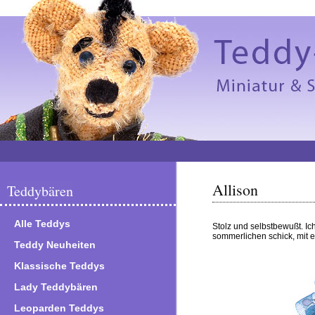
Allison
Teddybären
Alle Teddys
Stolz und selbstbewußt. Ic
sommerlichen schick, mit 
Teddy Neuheiten
Klassische Teddys
Lady Teddybären
Leoparden Teddys